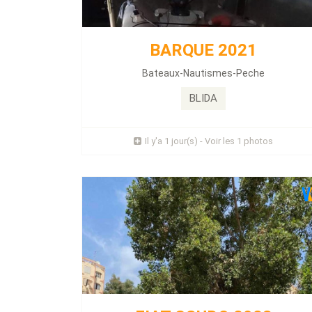
Énergie :
Diesel
Kilométrage :
00 KLM
ABS - Ordinateur de bord - Vitres électriques -
BARQUE 2021
Climatisation - Volant multifonctions - Directio
assistée - Volant réglable - Fermeture centralisé
Bateaux-Nautismes-Peche
Moteur 150 2.0hdi...
BLIDA
Prix : 1 Millions
Il y'a 1 jour(s) - Voir les 1 photos
Plus d'infos
HYUNDAI ACCENT 2014
Énergie :
Essence