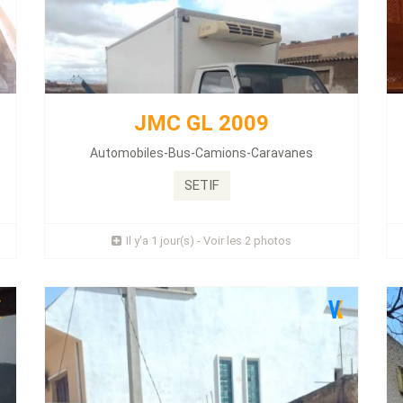
YAMAHA JET SKI 2019
Énergie :
Essence
JMC GL 2009
Kilométrage :
61 KLM
as
Automobiles-Bus-Camions-Caravanes
...
SETIF
Prix : 0 Millions
Il y'a 1 jour(s) - Voir les 2 photos
Plus d'infos