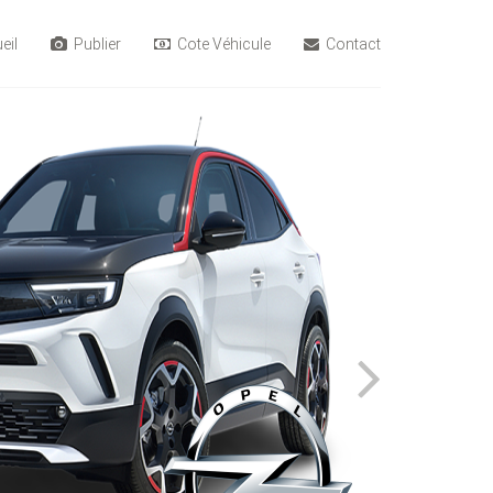
eil
Publier
Cote Véhicule
Contact
PEUGEOT 305 1985
Énergie :
Essence
Kilométrage :
999999 KLM