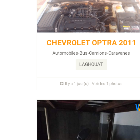
BARQUE 2021
Énergie :
Essence
Kilométrage :
10 KLM
CHEVROLET OPTRA 2011
Automobiles-Bus-Camions-Caravanes
Semi regid 3.5 m Moteur yamaha 20 cheveau
Remorque satilite...
LAGHOUAT
Prix : 42 Millions
Il y'a 1 jour(s) - Voir les 1 photos
Plus d'infos
FIAT SCUDO 2023