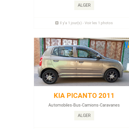
0 peinture 76187km Rial...
ALGER
Prix : 1 Millions
Il y'a 1 jour(s) - Voir les 1 photos
Plus d'infos
DACIA SANDERO 2017
Énergie :
Diesel
KIA PICANTO 2011
Kilométrage :
655000 KLM
Automobiles-Bus-Camions-Caravanes
...
ALGER
Prix : 0 Millions