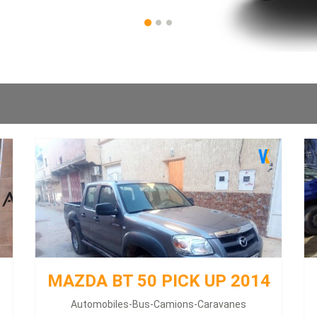
n
ABS - Alarme - Toit ouvrant - Vitres électriques -
ن
Climatisation - Direction assistée -
...
Prix : 0 Millions
Plus d'infos
SUZUKI SWIFT 2022
Énergie :
Essence
Kilométrage :
1000 KLM
ABS - Ordinateur de bord - Vitres électriques -
A
Climatisation - Volant multifonctions - Direction
assistée - Volant réglable - Fermeture centralisée -
MAZDA BT 50 PICK UP 2014
Swift 2022 carte boite auto carte grise safia machia
 -
Automobiles-Bus-Camions-Caravanes
1000 la toute sauf toit dvd caméra de recul 00