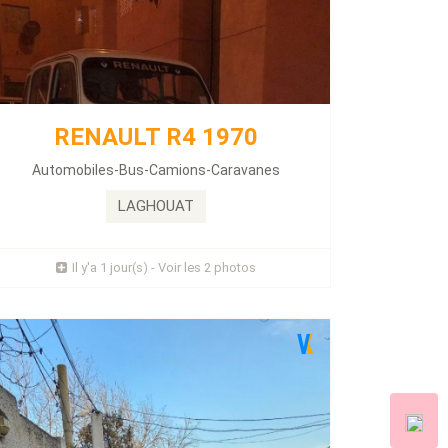
FIAT 500 X 2023
Énergie :
Essence
Kilométrage :
1200 KLM
ABS - Ordinateur de bord - Vitres électriques -
Climatisation - Volant multifonctions - Direction
RENAULT R4 1970
sistée - Volant réglable - Fermeture centralisée -
4x4 SUV -
Automobiles-Bus-Camions-Caravanes
...
LAGHOUAT
Prix : 1 Millions
Il y'a 1 jour(s) - Voir les 2 photos
Plus d'infos