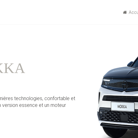
Accu
EUR
es performances qui améliore
nomie du carburant. Disponible en
MAZDA BT 50 PICK UP 2014
Énergie :
Diesel
Kilométrage :
295000 KLM