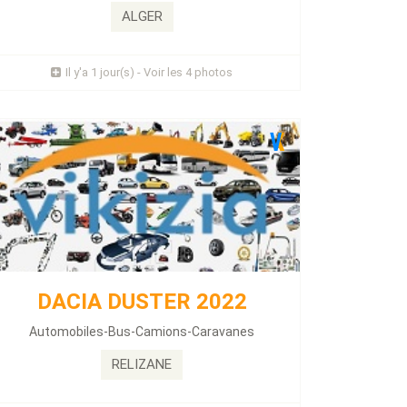
Carte grise safia ...
ALGER
Prix : 1 Millions
Il y'a 1 jour(s) - Voir les 4 photos
Plus d'infos
KIA PICANTO 2014
Énergie :
Essence
DACIA DUSTER 2022
Kilométrage :
185000 KLM
Automobiles-Bus-Camions-Caravanes
...
RELIZANE
Prix : 0 Millions