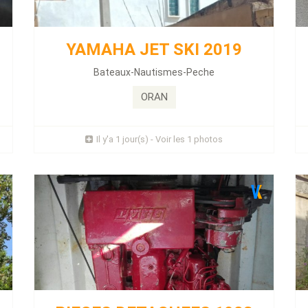
PIECES DETACHEES 1983
Énergie :
Diesel
Kilométrage :
1111 KLM
YAMAHA JET SKI 2019
n
e -
Bateaux-Nautismes-Peche
Fiat afio 8061Aramis 9m moteur 175 terbou marche
très bien kwart safine...
ORAN
Prix : 1 Millions
Il y'a 1 jour(s) - Voir les 1 photos
Plus d'infos
DFSK MINI TRUCK DOUBLE
CABINE 2024
Énergie :
Essence
Kilométrage :
000 KLM