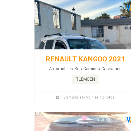
CHEVROLET OPTRA 2011
Énergie :
Gpl
RENAULT KANGOO 2021
Kilométrage :
317000 KLM
Automobiles-Bus-Camions-Caravanes
...
TLEMCEN
Prix : 0 Millions
Il y'a 1 jour(s) - Voir les 1 photos
Plus d'infos