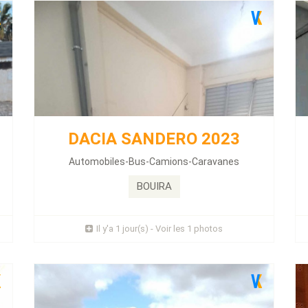
JMC GL 2009
Énergie :
Diesel
DACIA SANDERO 2023
Kilométrage :
376000 KLM
Autoradio CD - Climatisation -
Automobiles-Bus-Camions-Caravanes
camion frigo...
BOUIRA
Prix : 180 Millions
Il y'a 1 jour(s) - Voir les 1 photos
Plus d'infos