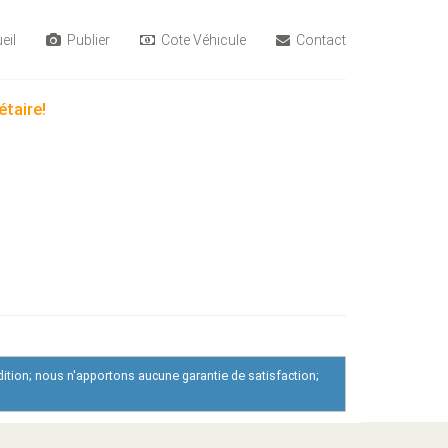
eil
Publier
Cote Véhicule
Contact
étaire!
dition; nous n'apportons aucune garantie de satisfaction;