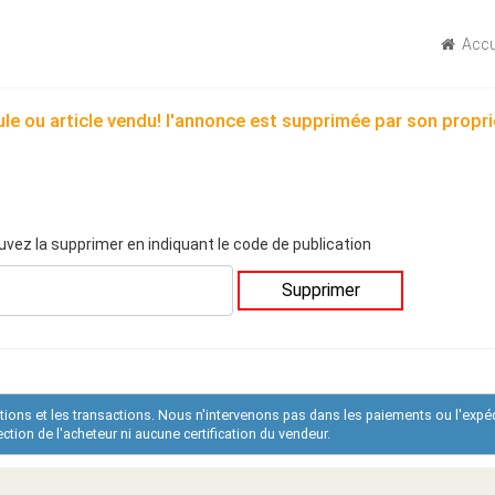
Accu
le ou article vendu! l'annonce est supprimée par son propri
uvez la supprimer en indiquant le code de publication
Supprimer
ations et les transactions. Nous n'intervenons pas dans les paiements ou l'expé
tion de l'acheteur ni aucune certification du vendeur.