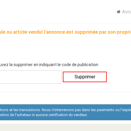
Accu
le ou article vendu! l'annonce est supprimée par son propri
uvez la supprimer en indiquant le code de publication
Supprimer
ations et les transactions. Nous n'intervenons pas dans les paiements ou l'expé
tion de l'acheteur ni aucune certification du vendeur.