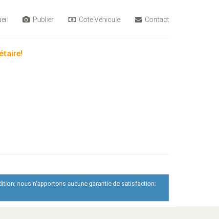
eil
Publier
Cote Véhicule
Contact
étaire!
dition; nous n'apportons aucune garantie de satisfaction;