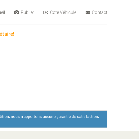
eil
Publier
Cote Véhicule
Contact
étaire!
dition; nous n'apportons aucune garantie de satisfaction;