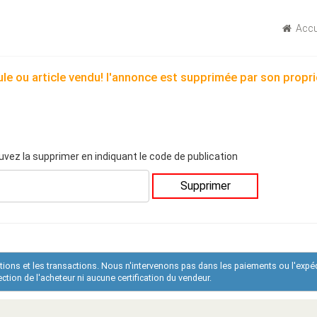
Accu
le ou article vendu! l'annonce est supprimée par son propri
uvez la supprimer en indiquant le code de publication
Supprimer
ations et les transactions. Nous n'intervenons pas dans les paiements ou l'expé
tion de l'acheteur ni aucune certification du vendeur.