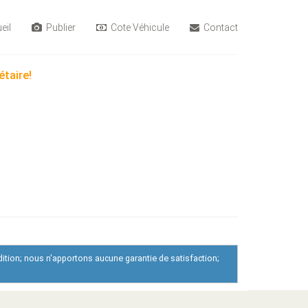
eil
Publier
Cote Véhicule
Contact
étaire!
dition; nous n'apportons aucune garantie de satisfaction;