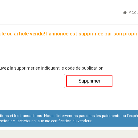
Accu
le ou article vendu! l'annonce est supprimée par son propri
uvez la supprimer en indiquant le code de publication
Supprimer
ations et les transactions. Nous n'intervenons pas dans les paiements ou l'expé
tion de l'acheteur ni aucune certification du vendeur.