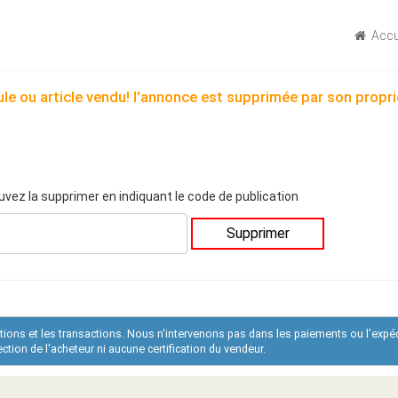
Accu
le ou article vendu! l'annonce est supprimée par son propri
uvez la supprimer en indiquant le code de publication
Supprimer
ations et les transactions. Nous n'intervenons pas dans les paiements ou l'expé
tion de l'acheteur ni aucune certification du vendeur.