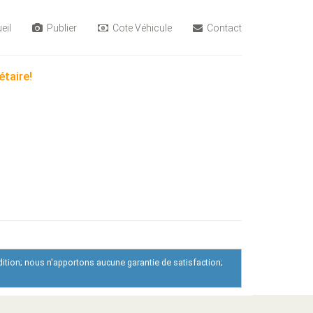
eil
Publier
Cote Véhicule
Contact
étaire!
dition; nous n'apportons aucune garantie de satisfaction;