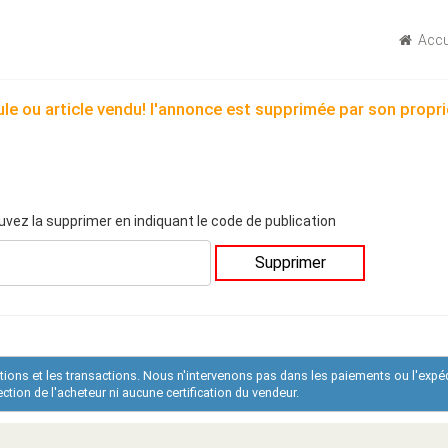
Accu
le ou article vendu! l'annonce est supprimée par son propri
uvez la supprimer en indiquant le code de publication
Supprimer
ations et les transactions. Nous n'intervenons pas dans les paiements ou l'expé
tion de l'acheteur ni aucune certification du vendeur.