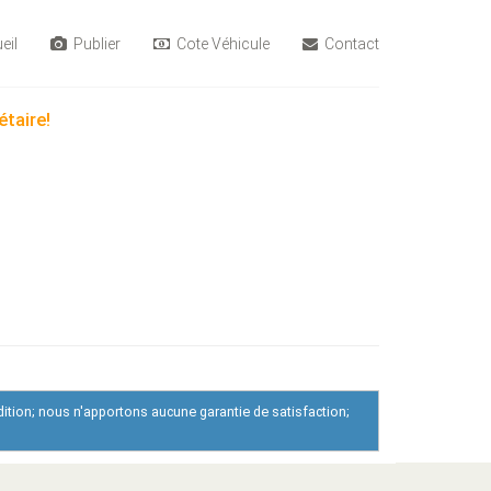
eil
Publier
Cote Véhicule
Contact
étaire!
dition; nous n'apportons aucune garantie de satisfaction;