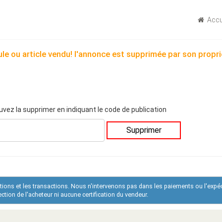
Accu
le ou article vendu! l'annonce est supprimée par son propri
uvez la supprimer en indiquant le code de publication
Supprimer
ations et les transactions. Nous n'intervenons pas dans les paiements ou l'expé
tion de l'acheteur ni aucune certification du vendeur.