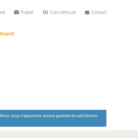
eil
Publier
Cote Véhicule
Contact
étaire!
dition; nous n'apportons aucune garantie de satisfaction;