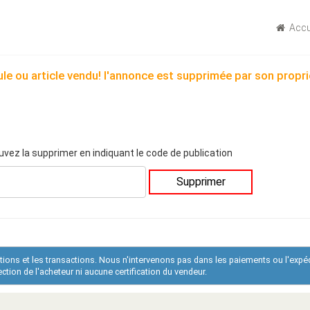
Accu
le ou article vendu! l'annonce est supprimée par son propri
uvez la supprimer en indiquant le code de publication
Supprimer
ations et les transactions. Nous n'intervenons pas dans les paiements ou l'expé
tion de l'acheteur ni aucune certification du vendeur.