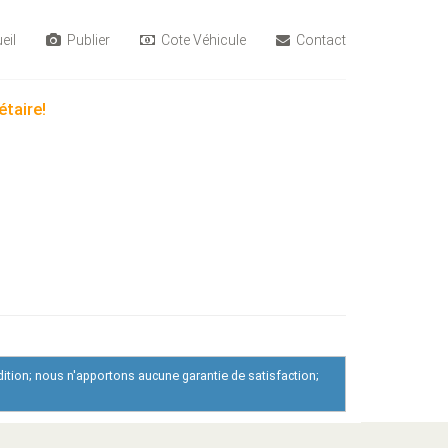
eil
Publier
Cote Véhicule
Contact
étaire!
dition; nous n'apportons aucune garantie de satisfaction;