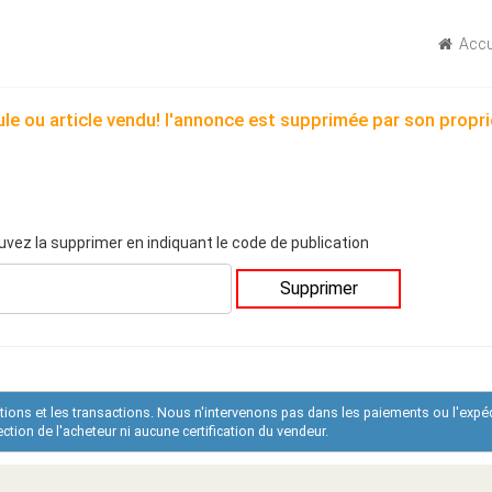
Accu
le ou article vendu! l'annonce est supprimée par son propri
uvez la supprimer en indiquant le code de publication
Supprimer
ations et les transactions. Nous n'intervenons pas dans les paiements ou l'expé
tion de l'acheteur ni aucune certification du vendeur.