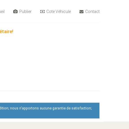
eil
Publier
Cote Véhicule
Contact
étaire!
dition; nous n'apportons aucune garantie de satisfaction;